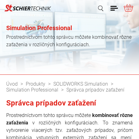
ME
Vyhľadať
Simulation Professional
Prostredníctvom tohto správcu môžete kombinovať rôzne
zaťaženia v rozličných konfiguráciach.
Úvod
Produkty
SOLIDWORKS Simulation
Simulation Professional
Správca prípadov zaťažení
Správca prípadov zaťažení
Prostredníctvom tohto správcu môžete
kombinovať rôzne
zaťaženia
v rozličných konfiguráciach. To znamená
vytvorenie viacerých tzv. zaťažových prípadov, pričom
kombinácia vstupných externých zaťažení sa mení.