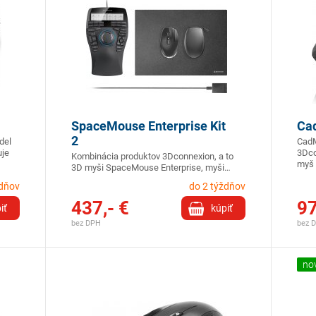
SpaceMouse Enterprise Kit
Ca
2
del
CadM
uje
3Dco
Kombinácia produktov 3Dconnexion, a to
myš 
3D myši SpaceMouse Enterprise, myši…
ždňov
do 2 týždňov
437,- €
97
iť
kúpiť
bez DPH
bez 
no