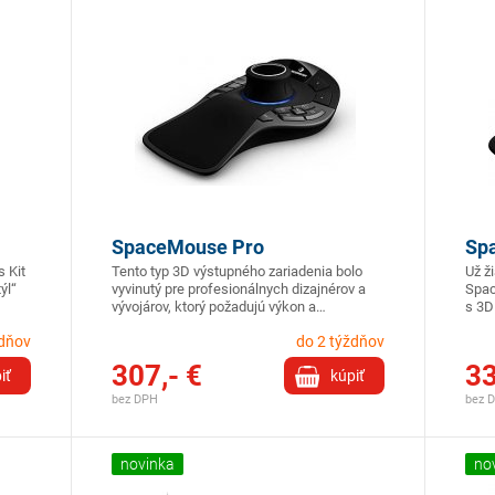
SpaceMouse Pro
Sp
 Kit
Tento typ 3D výstupného zariadenia bolo
Už ž
ýl“
vyvinutý pre profesionálnych dizajnérov a
Spac
vývojárov, ktorý požadujú výkon a…
s 3D
ždňov
do 2 týždňov
307,- €
33
iť
kúpiť
bez DPH
bez 
novinka
no