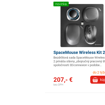
novinka
SpaceMouse Wireless Kit 2
Bezdrôtová sada SpaceMouse Wireless
2 prináša slávny „obojručný pracovný št
spoločnosti 3Dconnexion v podobe…
do 2 tý
207,- €
kúp
bez DPH