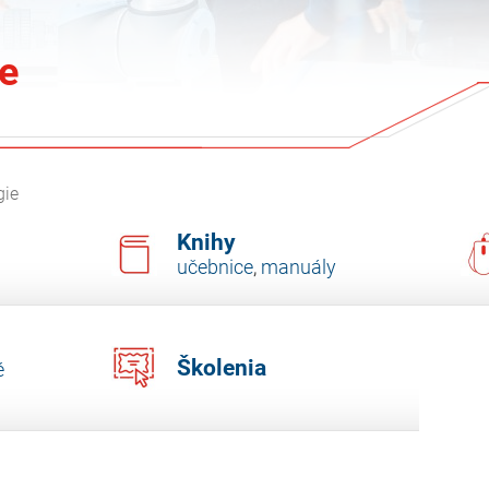
e
gie
Knihy
učebnice
,
manuály
Školenia
é