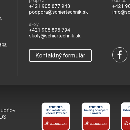
podpora:
obchod:
+421 905 877 943
+421 9
podpora@schiertechnik.sk
info@sc
,
školy:
+421 905 895 794
skoly@schiertechnik.sk
aps
Kontaktný formulár
stupňov
 DS