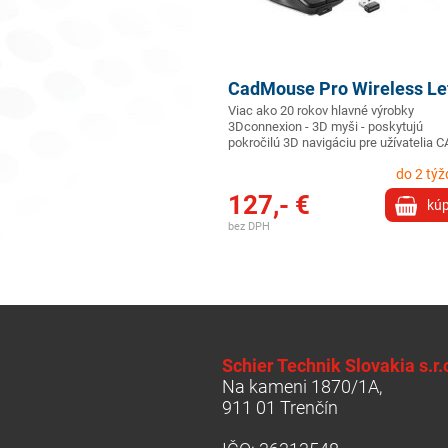
CadMouse Pro Wireless Le
Viac ako 20 rokov hlavné výrobky
3Dconnexion - 3D myši - poskytujú
pokročilú 3D navigáciu pre užívatelia 
do 2 tý
127,- €
kúp
bez DPH
Schier Technik Slovakia s.r.
Na kameni 1870/1A,
911 01 Trenčín