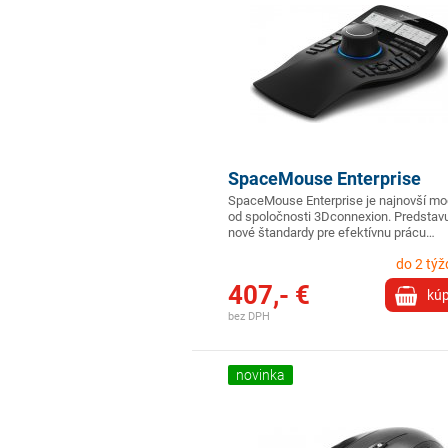
SpaceMouse Enterprise
SpaceMouse Enterprise je najnovší mo
od spoločnosti 3Dconnexion. Predstav
nové štandardy pre efektívnu prácu…
do 2 tý
407,- €
kúp
bez DPH
novinka