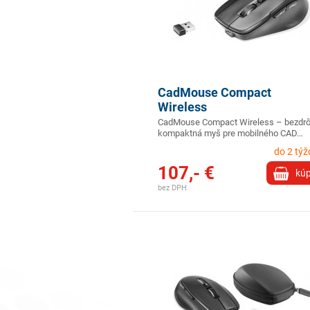
CadMouse Compact
Wireless
CadMouse Compact Wireless – bezdrô
kompaktná myš pre mobilného CAD…
do 2 tý
107,- €
kúp
bez DPH