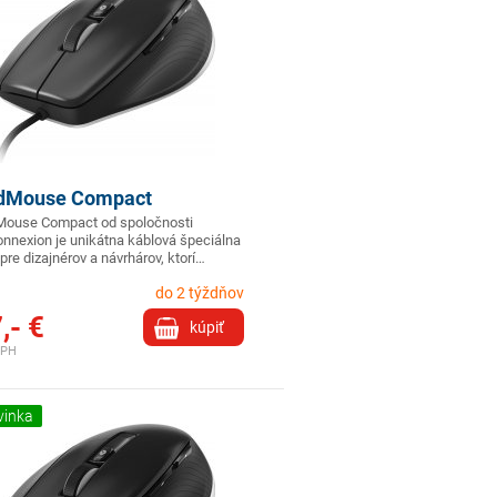
dMouse Compact
ouse Compact od spoločnosti
nnexion je unikátna káblová špeciálna
pre dizajnérov a návrhárov, ktorí…
do 2 týždňov
,- €
kúpiť
DPH
vinka