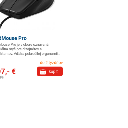
dMouse Pro
ouse Pro je v obore uznávaná
iálna myš pre dizajnérov a
ektantov. Vďaka pokročilej ergonómii…
do 2 týždňov
7,- €
kúpiť
DPH