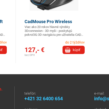
ft
CadMouse Pro Wireless
Viac ako 20 rokov hlavné výrobky
3Dconnexion - 3D myši - poskytujú
CAD…
pokročilú 3D navigáciu pre užívatelia CAD…
ždňov
do 2 týždňov
127,- €
iť
kúpiť
bez DPH
o.
telefón:
e-mail:
+421 32 6400 654
info@s