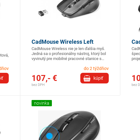
CadMouse Wireless Left
Ca
CadMouse Wireless nie je len ďalšia myš.
CadM
Jedná sa o profesionálny nástroj, ktorý bol
špec
tová,
vyvinutý pre mobilné pracovné stanice s…
proj
ždňov
do 2 týždňov
107,- €
10
iť
kúpiť
bez DPH
bez 
novinka