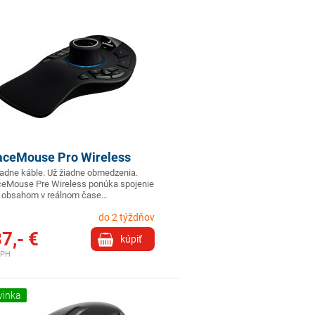
aceMouse Pro Wireless
iadne káble. Už žiadne obmedzenia.
eMouse Pre Wireless ponúka spojenie
 obsahom v reálnom čase…
do 2 týždňov
7,- €
kúpiť
DPH
vinka