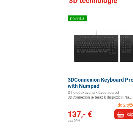
3D technológie
novinka
3DConnexion Keyboard Pr
with Numpad
Dlho očakávaná klávesnica od
3DConnexion je teraz k dispozícii! Na…
do 2 tý
137,- €
kúp
bez DPH