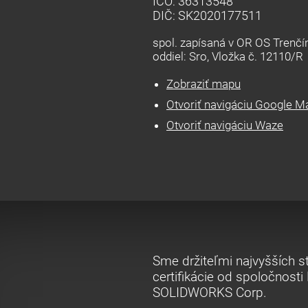
IČO: 36313548
DIČ: SK2020177511
spol. zapísaná v OR OS Trenčín
oddiel: Sro, Vložka č. 12110/R
Zobraziť mapu
Otvoriť navigáciu Google M
Otvoriť navigáciu Waze
Sme držiteľmi najvyšších 
certifikácie od spoločnosti
SOLIDWORKS Corp.