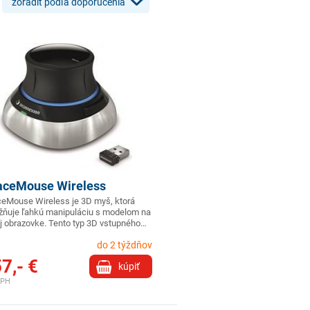
zoradiť podľa doporučenia
aceMouse Wireless
eMouse Wireless je 3D myš, ktorá
ňuje ľahkú manipuláciu s modelom na
j obrazovke. Tento typ 3D vstupného…
do 2 týždňov
7,- €
kúpiť
DPH