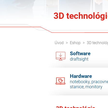
3D technológi
Úvod
Eshop
3D technoló
Software
draftsight
Hardware
notebooky
,
pracovn
stanice
,
monitory