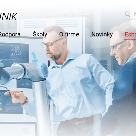
Podpora
Školy
O firme
Novinky
Esh