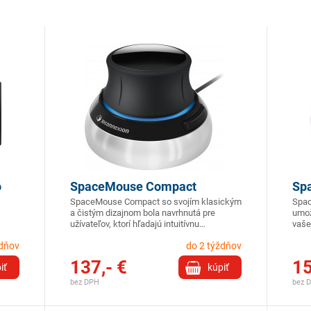
o
SpaceMouse Compact
Sp
SpaceMouse Compact so svojím klasickým
Spac
a čistým dizajnom bola navrhnutá pre
umož
užívateľov, ktorí hľadajú intuitívnu…
vaše
ždňov
do 2 týždňov
137,- €
15
iť
kúpiť
bez DPH
bez 