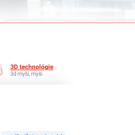
3D technológie
3d myši
,
myši