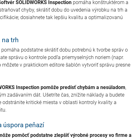
Softvér SOLIDWORKS Inspection
pomáha konštruktérom a
straňovať chyby, skrátiť dobu do uvedenia výrobku na trh a
ecifikácie; dosiahnete tak lepšiu kvalitu a optimalizovanú
 na trh
pomáha podstatne skrátiť dobu potrebnú k tvorbe správ o
ískate správu o kontrole podľa priemyselných noriem (napr.
 môžete v praktickom editore šablón vytvoriť správu presne
ORKS Inspection pomôže predísť chybám a nesúladom
,
ným zadávaním dát. Ušetríte čas, znížite náklady a budete
odstránite kritické miesta v oblasti kontroly kvality a
tu.
a úspora peňazí
ôže pomôcť podstatne zlepšiť výrobné procesy vo firme a