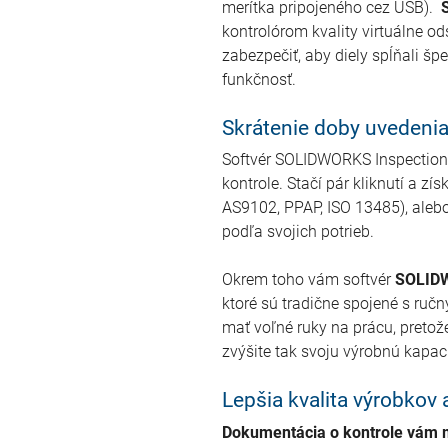
merítka pripojeného cez USB).
kontrolórom kvality virtuálne od
zabezpečiť, aby diely spĺňali šp
funkčnosť.
Skrátenie doby uvedenia
Softvér SOLIDWORKS Inspection 
kontrole. Stačí pár kliknutí a z
AS9102, PPAP, ISO 13485), alebo
podľa svojich potrieb.
Okrem toho vám softvér
SOLIDW
ktoré sú tradične spojené s ruč
mať voľné ruky na prácu, pretože 
zvýšite tak svoju výrobnú kapaci
Lepšia kvalita výrobkov 
Dokumentácia o kontrole vám m