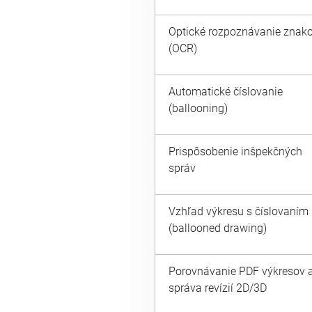
Optické rozpoznávanie znak
(OCR)
Automatické číslovanie
(ballooning)
Prispôsobenie inšpekčných
správ
Vzhľad výkresu s číslovaním
(ballooned drawing)
Porovnávanie PDF výkresov 
správa revízií 2D/3D