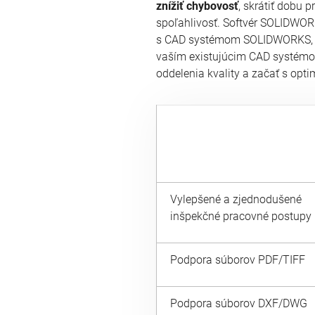
znížiť chybovosť
, skrátiť dobu p
spoľahlivosť. Softvér SOLIDWOR
s CAD systémom SOLIDWORKS, al
vaším existujúcim CAD systémom
oddelenia kvality a začať s opti
Vylepšené a zjednodušené
inšpekčné pracovné postupy
Podpora súborov PDF/TIFF
Podpora súborov DXF/DWG