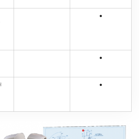
●
P
●
l
●