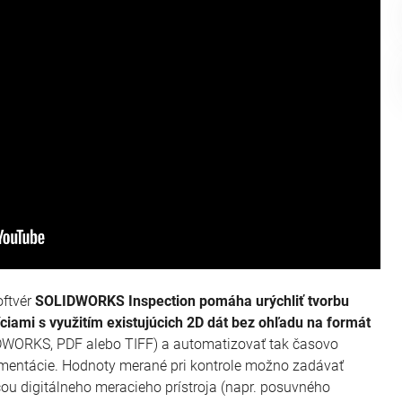
oftvér
SOLIDWORKS Inspection
pomáha urýchliť tvorbu
iami s využitím existujúcich 2D dát bez ohľadu na formát
IDWORKS, PDF alebo TIFF) a automatizovať tak časovo
entácie. Hodnoty merané pri kontrole možno zadávať
u digitálneho meracieho prístroja (napr. posuvného