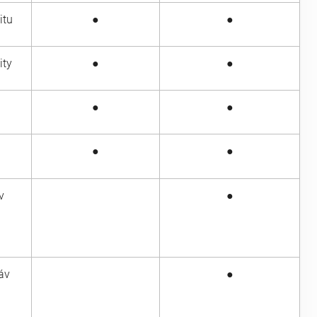
itu
●
●
ity
●
●
●
●
●
●
v
●
áv
●