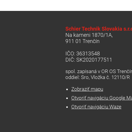
Schier Technik Slovakia s.r.
Na kameni 1870/1A,
911 01 Trenčín
IČO: 36313548
DIČ: SK2020177511
spol. zapísaná v OR OS Trenčín
oddiel: Sro, Vložka č. 12110/R
Zobraziť mapu
Otvoriť navigáciu Google M
Otvoriť navigáciu Waze