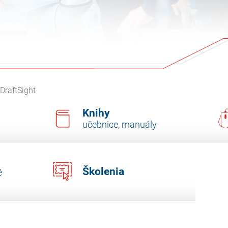
DraftSight
Knihy
učebnice
,
manuály
Školenia
é