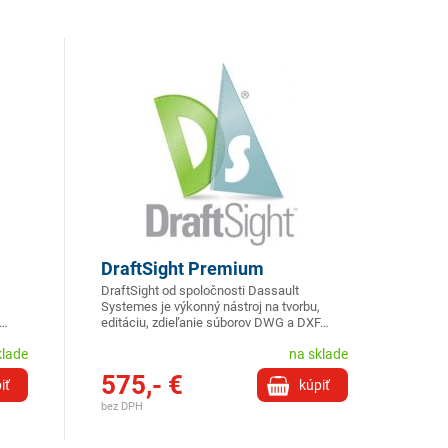
DraftSight Premium
DraftSight od spoločnosti Dassault
Systemes je výkonný nástroj na tvorbu,
F…
editáciu, zdieľanie súborov DWG a DXF…
klade
na sklade
575,- €
iť
kúpiť
bez DPH