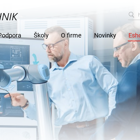
Podpora
Školy
O firme
Novinky
Esh