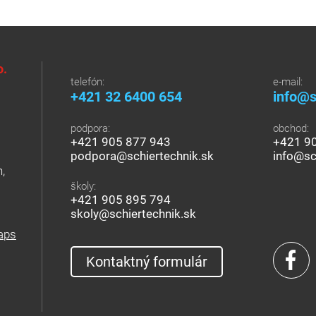
o.
telefón:
e-mail:
+421 32 6400 654
info@s
podpora:
obchod:
+421 905 877 943
+421 9
podpora@schiertechnik.sk
info@sc
,
školy:
+421 905 895 794
skoly@schiertechnik.sk
aps
Kontaktný formulár