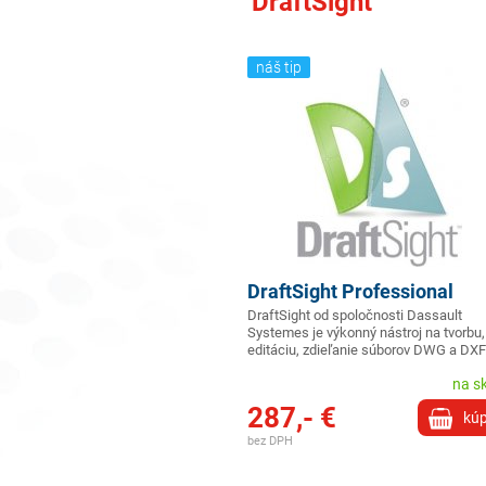
DraftSight
náš tip
DraftSight Professional
DraftSight od spoločnosti Dassault
Systemes je výkonný nástroj na tvorbu,
editáciu, zdieľanie súborov DWG a DX
na s
287,- €
kúp
bez DPH