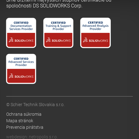
spoločnosti DS SOLIDWORKS Corp.
© Schier Technik Slovakia s.r.o.
Ochrana súkromia
Mapa stránok
Prevencia pirátstva
webdesign:
netropolis s.r.o.