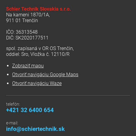
Schier Technik Slovakia s.r.o.
Na kameni 1870/1A,
911 01 Trenčín
IČO: 36313548
DIČ: SK2020177511
spol. zapísaná v OR OS Trenčín,
oddiel: Sro, Vložka č. 12110/R
Zobraziť mapu
Otvoriť navigáciu Google Maps
Otvoriť navigáciu Waze
telefón:
+421 32 6400 654
e-mail:
info@schiertechnik.sk