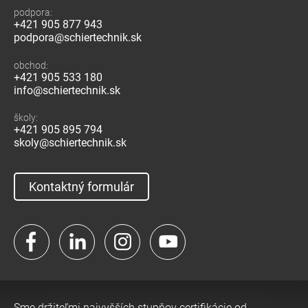
podpora:
+421 905 877 943
podpora@schiertechnik.sk
obchod:
+421 905 533 180
info@schiertechnik.sk
školy:
+421 905 895 794
skoly@schiertechnik.sk
Kontaktný formulár
Facebook
LinkedIn
Instagram
YouTube
Sme držiteľmi najvyšších stupňov certifikácie od