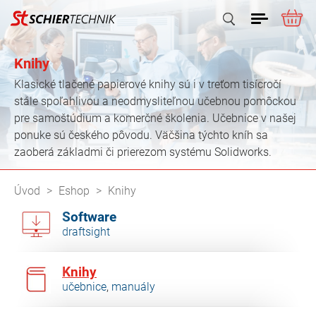
ME
Vyhľadať
Knihy
Klasické tlačené papierové knihy sú i v treťom tisícročí
stále spoľahlivou a neodmysliteľnou učebnou pomôckou
pre samoštúdium a komerčné školenia. Učebnice v našej
ponuke sú českého pôvodu. Väčšina týchto kníh sa
zaoberá základmi či prierezom systému Solidworks.
Originálne tréningové manuály patria medzi tie
Úvod
Eshop
Knihy
najkvalitnejšie učebné pomôcky pre výuku SOLIDWORKS.
Software
V našej ponuke nájdete len manuály lokalizované do
draftsight
češtiny, ale objednať je možné i ďalšie manuály venujúce
sa rozšíreným témam a rovnako tak i iné jazykové verzie
manuálov. V prípade záujmu nás bez obáv
kontaktuje
.
Knihy
učebnice
,
manuály