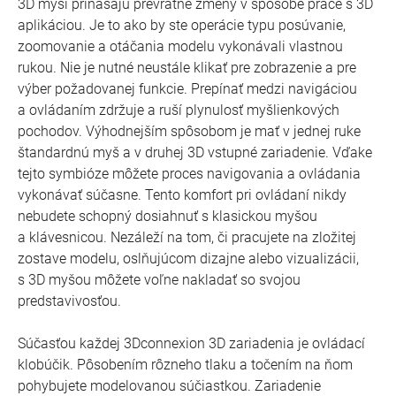
3D myši prinášajú prevratné zmeny v spôsobe práce s 3D
aplikáciou. Je to ako by ste operácie typu posúvanie,
zoomovanie a otáčania modelu vykonávali vlastnou
rukou. Nie je nutné neustále klikať pre zobrazenie a pre
výber požadovanej funkcie. Prepínať medzi navigáciou
a ovládaním zdržuje a ruší plynulosť myšlienkových
pochodov. Výhodnejším spôsobom je mať v jednej ruke
štandardnú myš a v druhej 3D vstupné zariadenie. Vďake
tejto symbióze môžete proces navigovania a ovládania
vykonávať súčasne. Tento komfort pri ovládaní nikdy
nebudete schopný dosiahnuť s klasickou myšou
a klávesnicou. Nezáleží na tom, či pracujete na zložitej
zostave modelu, oslňujúcom dizajne alebo vizualizácii,
s 3D myšou môžete voľne nakladať so svojou
predstavivosťou.
Súčasťou každej 3Dconnexion 3D zariadenia je ovládací
klobúčik. Pôsobením rôzneho tlaku a točením na ňom
pohybujete modelovanou súčiastkou. Zariadenie