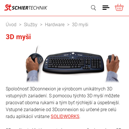
ME
Vyhľadať
Úvod
Služby
Hardware
3D myši
3D myši
Spoločnosť 3Dconnexion je výrobcom unikátnych 3D
vstupných zariadení. S pomocou týchto 3D myší môžete
pracovať oboma rukami a tým byť rýchlejší a úspešnejší.
Vstupné zariadenie od 3Dconnexion sú určené pre celú
radu aplikácií vrátane
SOLIDWORKS
.