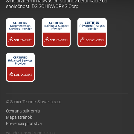
Sme držiteľmi najvyšších stupňov certifikácie od
spoločnosti DS SOLIDWORKS Corp.
© Schier Technik Slovakia s.r.o.
Ochrana súkromia
Mapa stránok
Prevencia pirátstva
webdesign:
netropolis s.r.o.