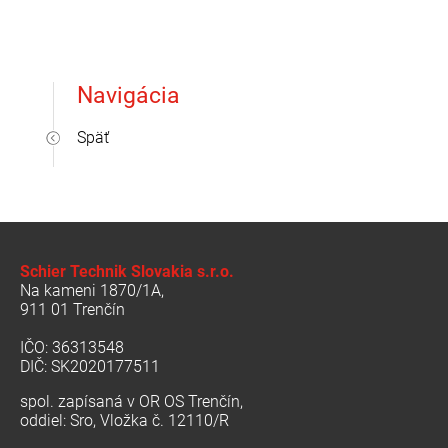
Navigácia
Späť
Schier Technik Slovakia s.r.o.
Na kameni 1870/1A,
911 01 Trenčín
IČO: 36313548
DIČ: SK2020177511
spol. zapísaná v OR OS Trenčín,
oddiel: Sro, Vložka č. 12110/R