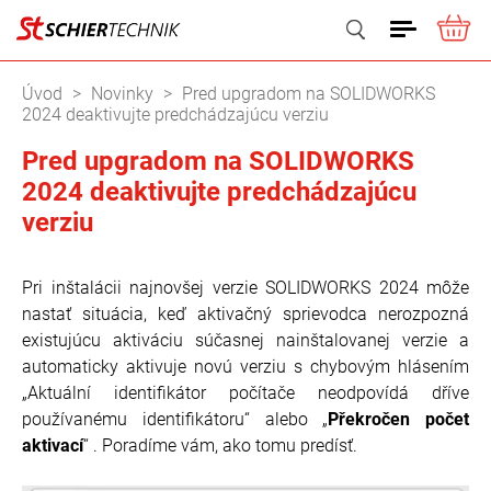
ME
Vyhľadať
Úvod
Novinky
Pred upgradom na SOLIDWORKS
2024 deaktivujte predchádzajúcu verziu
Pred upgradom na SOLIDWORKS
2024 deaktivujte predchádzajúcu
verziu
Pri inštalácii najnovšej verzie SOLIDWORKS 2024 môže
nastať situácia, keď aktivačný sprievodca nerozpozná
existujúcu aktiváciu súčasnej nainštalovanej verzie a
automaticky aktivuje novú verziu s chybovým hlásením
„Aktuální identifikátor počítače neodpovídá dříve
používanému identifikátoru“ alebo „
Překročen počet
aktivací
“ . Poradíme vám, ako tomu predísť.