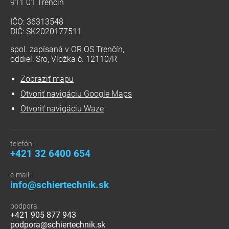
911 01 Trenčín
IČO: 36313548
DIČ: SK2020177511
spol. zapísaná v OR OS Trenčín,
oddiel: Sro, Vložka č. 12110/R
Zobraziť mapu
Otvoriť navigáciu Google Maps
Otvoriť navigáciu Waze
telefón:
+421 32 6400 654
e-mail:
info@schiertechnik.sk
podpora:
+421 905 877 943
podpora@schiertechnik.sk